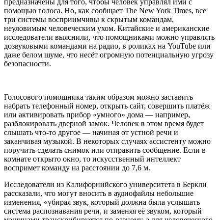
предназначены для того, чтобы человек управлял ими с
помощью голоса. Но, как сообщает The New York Times, все
три системы восприимчивы к скрытым командам,
неуловимым человеческим ухом. Китайские и американские
исследователи выяснили, что помощниками можно управлять
дозвуковыми командами на радио, в роликах на YouTube или
даже белом шуме, что несёт огромную потенциальную угрозу
безопасности.
Голосового помощника таким образом можно заставить
набрать телефонный номер, открыть сайт, совершить платёж
или активировать прибор «умного» дома — например,
разблокировать дверной замок. Человек в этом время будет
слышать что-то другое — начиная от устной речи и
заканчивая музыкой. В некоторых случаях ассистенту можно
поручить сделать снимок или отправить сообщение. Если в
комнате открыто окно, то искусственный интеллект
воспримет команду на расстоянии до 7,6 м.
Исследователи из Калифорнийского университета в Беркли
рассказали, что могут вносить в аудиофайлы небольшие
изменения, «убирая звук, который должна была услышать
система распознавания речи, и заменяя её звуком, который
машинами транскрибируется по-разному, а для человеческого