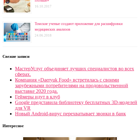
Польше»
16.10.2017
Томские ученые создают приложение для расшифровки
медицинских анализов
24.06.2018
Свежие записи
МастерУслуг объединяет лучших специалистов во всех
сферах.
Компания «Daeryuk Food» встретилась с своими
зарубежными потребителями на продовольственной
выставке 2020 года.
Геймеры идут в клуб
Google представила библиотеку бесплатных 3D-моделей
для VR
Новый Android-вирус перехватывает звонки в банк
Интересное