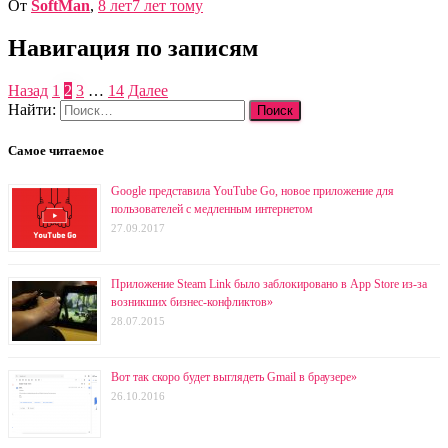
От
SoftMan
,
8 лет
7 лет
тому
Навигация по записям
Назад
1
2
3
…
14
Далее
Найти:
Самое читаемое
Google представила YouTube Go, новое приложение для
пользователей с медленным интернетом
27.09.2017
Приложение Steam Link было заблокировано в App Store из-за
возникших бизнес-конфликтов»
28.07.2015
Вот так скоро будет выглядеть Gmail в браузере»
26.10.2016