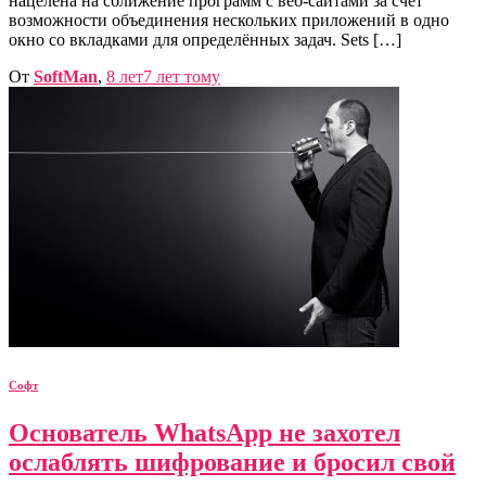
нацелена на сближение программ с веб-сайтами за счёт
возможности объединения нескольких приложений в одно
окно со вкладками для определённых задач. Sets […]
От
SoftMan
,
8 лет
7 лет
тому
Софт
Основатель WhatsApp не захотел
ослаблять шифрование и бросил свой