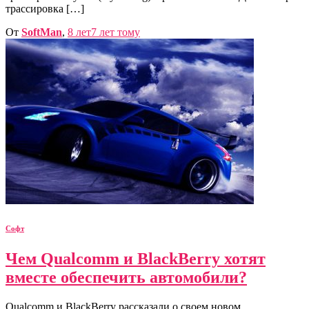
трассировка […]
От
SoftMan
,
8 лет
7 лет
тому
Софт
Чем Qualcomm и BlackBerry хотят
вместе обеспечить автомобили?
Qualcomm и BlackBerry рассказали о своем новом