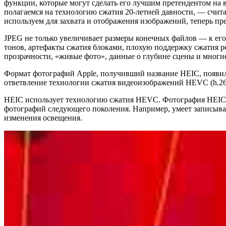
функции, которые могут сделать его лучшим претендентом на 
полагаемся на технологию сжатия 20-летней давности, — счит
используем для захвата и отображения изображений, теперь п
JPEG не только увеличивает размеры конечных файлов — к его
тонов, артефакты сжатия блоками, плохую поддержку сжатия р
прозрачности, «живые фото», данные о глубине сцены и мног
Формат фотографий Apple, получивший название HEIC, появилс
ответвление технологии сжатия видеоизображений HEVC (h.2
HEIC использует технологию сжатия HEVC. Фотография HEIC за
фотографий следующего поколения. Например, умеет записыват
изменения освещения.