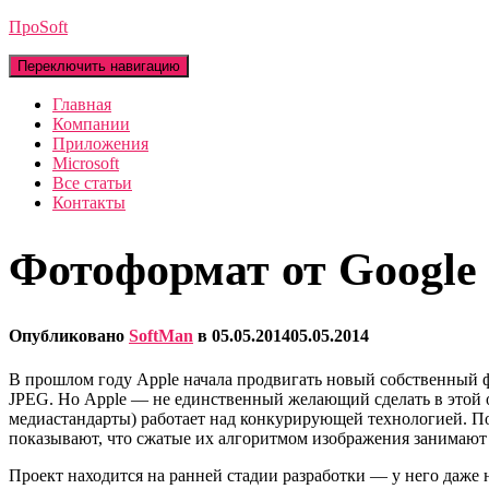
ПроSoft
Переключить навигацию
Главная
Компании
Приложения
Microsoft
Все статьи
Контакты
Фотоформат от Google 
Опубликовано
SoftMan
в
05.05.2014
05.05.2014
В прошлом году Apple начала продвигать новый собственный ф
JPEG. Но Apple — не единственный желающий сделать в этой об
медиастандарты) работает над конкурирующей технологией. По с
показывают, что сжатые их алгоритмом изображения занимают 
Проект находится на ранней стадии разработки — у него даже н