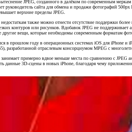
вытеснение JPEG, созданного в далёком по современным меркам 
ает руководитель сайта для обмена и продажи фотографий 500px
ревышает верхние пределы JPEG.
 недостаткам также можно отнести отсутствие поддержки более 
езких контуров или рисунков. Вдобавок JPEG не поддерживает 
ие другие вещи, которые необходимы современным форматам фот
я в прошлом году в операционных системах iOS для iPhone и iP
65), разработанной отраслевым консорциумом MPEG с многолетн
нимает примерно вдвое меньше места по сравнению с JPEG анал
ь данные 3D-сцены в новых iPhone, благодаря чему приложения