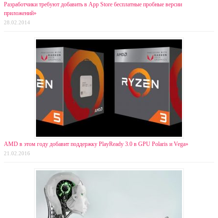
Разработчики требуют добавить в App Store бесплатные пробные версии
приложений»
28.02.2014
AMD в этом году добавит поддержку PlayReady 3.0 в GPU Polaris и Vega»
21.02.2016