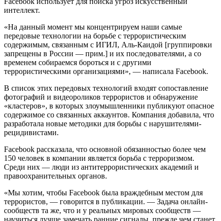
Facebook использует для поиска угроз искусственный
интеллект.
«На данный момент мы концентрируем наши самые
передовые технологии на борьбе с террористическим
содержимым, связанным с ИГИЛ, Аль-Каидой [группировки
запрещены в России — прим.] и их последователями, а со
временем собираемся бороться и с другими
террористическими организациями», — написала Facebook.
В список этих передовых технологий входят сопоставление
фотографий и видеороликов террористов и обнаружение
«кластеров», в которых злоумышленники публикуют опасное
содержимое со связанных аккаунтов. Компания добавила, что
разработала новые методики для борьбы с нарушителями-
рецидивистами.
Facebook рассказала, что основной обязанностью более чем
150 человек в компании является борьба с терроризмом.
Среди них — люди из антитеррористических академий и
правоохранительных органов.
«Мы хотим, чтобы Facebook была враждебным местом для
террористов, — говорится в публикации. — Задача онлайн-
сообществ та же, что и у реальных мировых сообществ —
научиться лучше замечать ранние сигналы, прежде чем станет