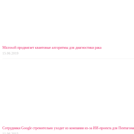
Microsoft продвигает квантовые алгоритмы для диагностики рака
15.06.2019
Сотрудники Google стремительно уходят из компании из-за ИИ-проекта для Пентагон
11.06.2015