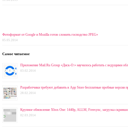
Фотоформат от Google и Mozilla готов сломить господство JPEG»
05.05.2014
Самое читаемое
Приложение Mail.Ru Group «Диск-О:» научилось работать с ведущими об
03.02.2014
Разработчики требуют добавить в App Store бесплатные пробные версии 
28.02.2014
Крупное обновление Xbox One: 1440p, ALLM, Freesync, загрузка скриншот
02.03.2014