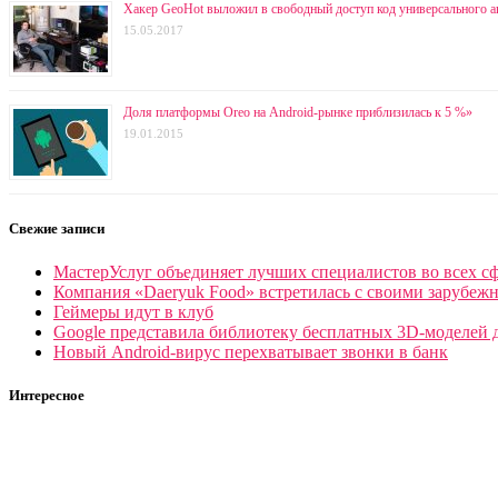
Хакер GeoHot выложил в свободный доступ код универсального а
15.05.2017
Доля платформы Oreo на Android-рынке приблизилась к 5 %»
19.01.2015
Свежие записи
МастерУслуг объединяет лучших специалистов во всех сф
Компания «Daeryuk Food» встретилась с своими зарубеж
Геймеры идут в клуб
Google представила библиотеку бесплатных 3D-моделей 
Новый Android-вирус перехватывает звонки в банк
Интересное